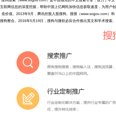
www.sogou.com
搜狗
搜索（
）是中国领先的
中文搜索引擎
，致力于中文
互联网信息的深度挖掘，帮助中国上亿网民加快
信息获取
速度，为用户创
2013
9
www.sogou.com
造价值。
年
月，
腾讯
控股入股搜狗、
搜搜
（
）和
2016
5
19
搜狗整合。
年
月
日，搜狗与
微软必应
合作推出英文和学术搜索
。